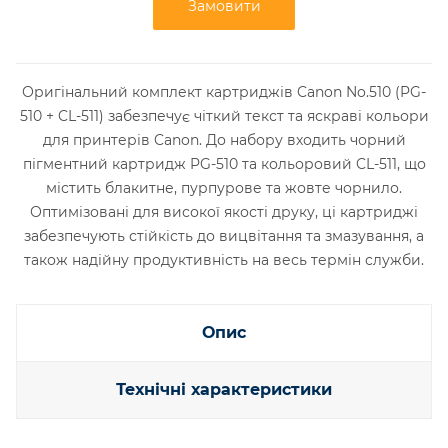
Замовити
Оригінальний комплект картриджів Canon No.510 (PG-
510 + CL-511) забезпечує чіткий текст та яскраві кольори
для принтерів Canon. До набору входить чорний
пігментний картридж PG-510 та кольоровий CL-511, що
містить блакитне, пурпурове та жовте чорнило.
Оптимізовані для високої якості друку, ці картриджі
забезпечують стійкість до вицвітання та змазування, а
також надійну продуктивність на весь термін служби.
Опис
Технічні характеристики