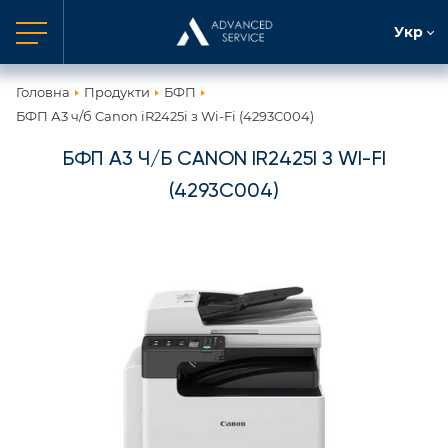
Укр
Головна
Продукти
БФП
БФП А3 ч/б Canon iR2425i з Wi-Fi (4293C004)
БФП А3 Ч/Б CANON IR2425I З WI-FI
(4293C004)