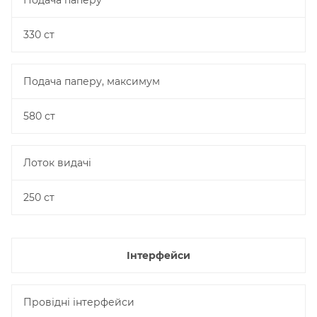
Подача паперу
330 ст
Подача паперу, максимум
580 ст
Лоток видачі
250 ст
Інтерфейси
Провідні інтерфейси