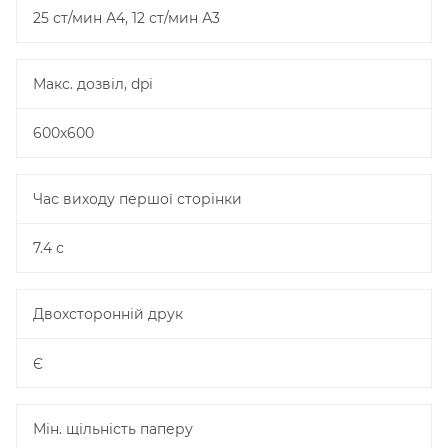
25 ст/мин А4, 12 ст/мин А3
Макс. дозвіл, dpi
600х600
Час виходу першої сторінки
7.4 с
Двохсторонній друк
Є
Мін. щільність паперу