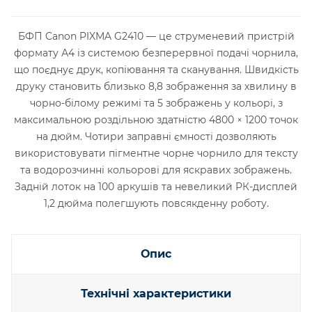
БФП Canon PIXMA G2410 — це струменевий пристрій
формату А4 із системою безперервної подачі чорнила,
що поєднує друк, копіювання та сканування. Швидкість
друку становить близько 8,8 зображення за хвилину в
чорно-білому режимі та 5 зображень у кольорі, з
максимальною роздільною здатністю 4800 × 1200 точок
на дюйм. Чотири заправні ємності дозволяють
використовувати пігментне чорне чорнило для тексту
та водорозчинні кольорові для яскравих зображень.
Задній лоток на 100 аркушів та невеликий РК-дисплей
1,2 дюйма полегшують повсякденну роботу.
Опис
Технічні характеристики