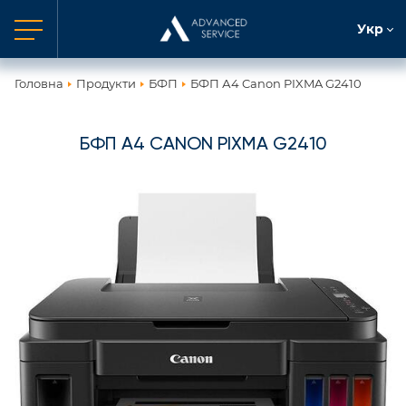
Укр
Головна
Продукти
БФП
БФП А4 Canon PIXMA G2410
БФП А4 CANON PIXMA G2410