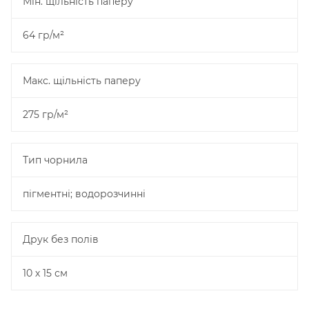
Мін. щільність паперу
64 гр/м²
Макс. щільність паперу
275 гр/м²
Тип чорнила
пігментні; водорозчинні
Друк без полів
10 х 15 см