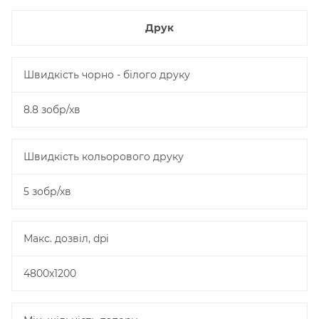
Друк
Швидкість чорно - білого друку
8.8 зобр/хв
Швидкість кольорового друку
5 зобр/хв
Макс. дозвіл, dpi
4800x1200