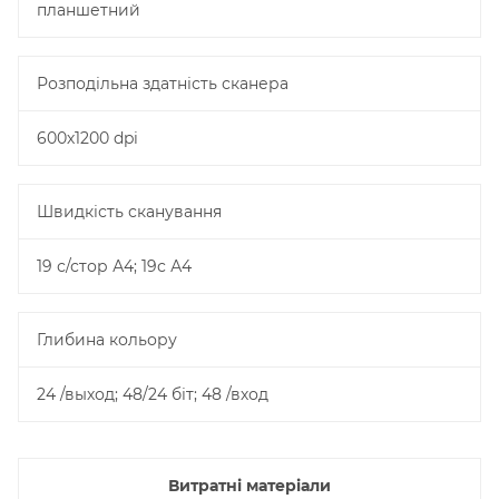
планшетний
Розподільна здатність сканера
600х1200 dpi
Швидкість сканування
19 с/стор А4; 19с А4
Глибина кольору
24 /выход; 48/24 біт; 48 /вход
Витратні матеріали