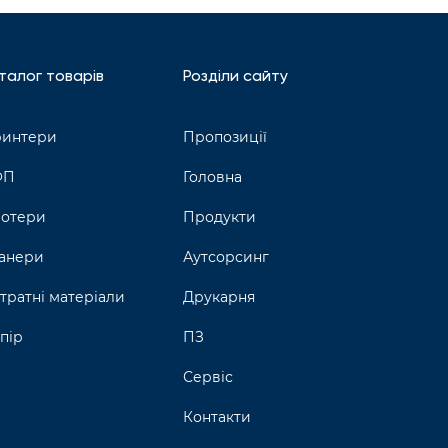
талог товарів
Розділи сайту
интери
Пропозиції
ФП
Головна
отери
Продукти
анери
Аутсорсинг
тратні матеріали
Друкарня
пір
ПЗ
Сервіс
Контакти