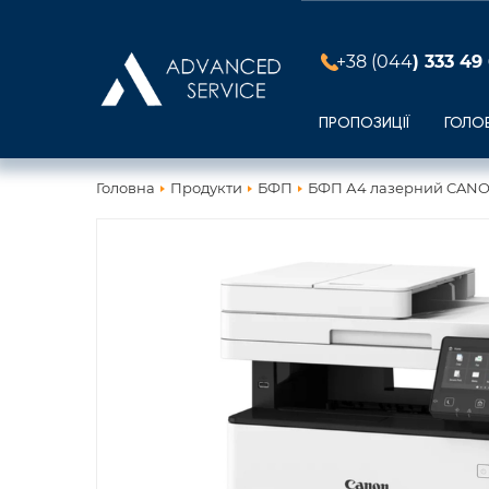
+38 (044
) 333 49
ПРОПОЗИЦІЇ
ГОЛО
Головна
Продукти
БФП
БФП А4 лазерний CANO