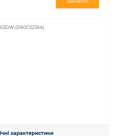
Замовити
53DW (5160C023AA)
ічні характеристики