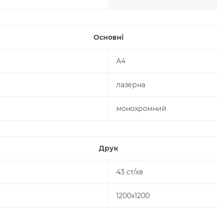
Основні
A4
лазерна
монохромний
Друк
43 ст/хв
1200х1200