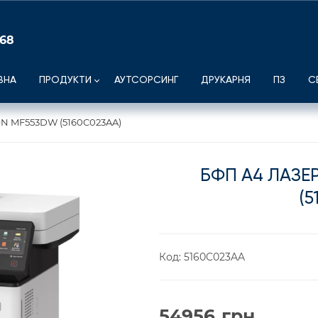
 68
ВНА
ПРОДУКТИ
АУТСОРСИНГ
ДРУКАРНЯ
ПЗ
С
N MF553DW (5160C023AA)
БФП А4 ЛАЗЕ
(5
Код:
5160C023AA
54956
грн.