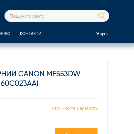
Укр
ЕРВІС
КОНТАКТИ
РНИЙ CANON MF553DW
160C023AA)
Уточнюйте наявність