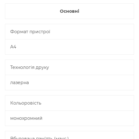
Основні
Формат пристрої
A4
Технологія друку
лазерна
Кольоровість
монохромний
Вбудована пам'ять (макс.)