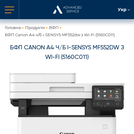
Укр
Головна
Продукти
БФП
БФП Canon А4 ч/б i-SENSYS MF552dw з Wi-Fi (5160C011)
БФП CANON А4 Ч/Б I-SENSYS MF552DW З
WI-FI (5160C011)