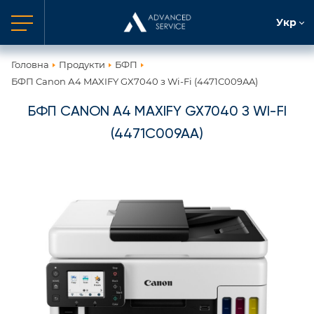
Укр
Головна
Продукти
БФП
БФП Canon А4 MAXIFY GX7040 з Wi-Fi (4471C009AA)
БФП CANON А4 MAXIFY GX7040 З WI-FI
(4471C009AA)