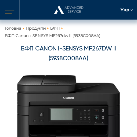
Укр
Головна
Продукти
БФП
БФП Canon i-SENSYS MF267dw II (5938C008AA)
БФП CANON I-SENSYS MF267DW II
(5938C008AA)