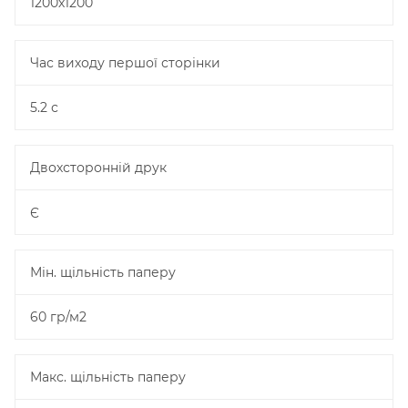
1200х1200
Час виходу першої сторінки
5.2 с
Двохсторонній друк
Є
Мін. щільність паперу
60 гр/м2
Макс. щільність паперу