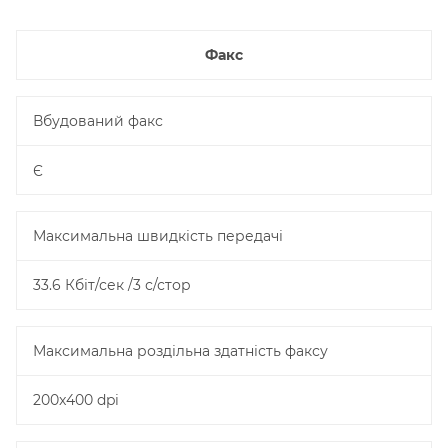
Факс
Вбудований факс
Є
Максимальна швидкість передачі
33.6 Кбіт/сек /3 с/стор
Максимальна роздільна здатність факсу
200x400 dpi