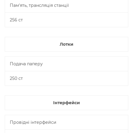
Пам'ять, трансляція станції
256 ст
Лотки
Подача паперу
250 ст
Інтерфейси
Провідні інтерфейси