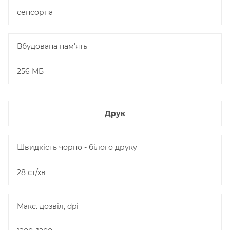
сенсорна
Вбудована пам'ять
256 МБ
Друк
Швидкість чорно - білого друку
28 ст/хв
Макс. дозвіл, dpi