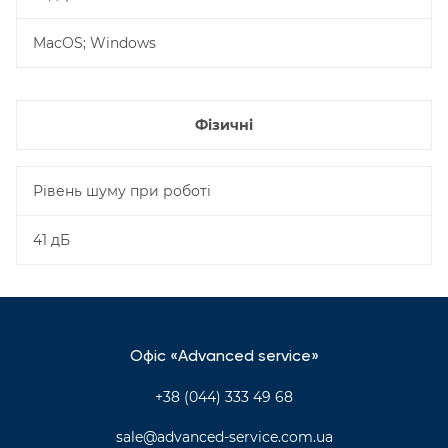
MacOS; Windows
Фізичні
Рівень шуму при роботі
41 дБ
Офіс «Advanced service»
+38 (044) 333 49 68
sale@advanced-service.com.ua