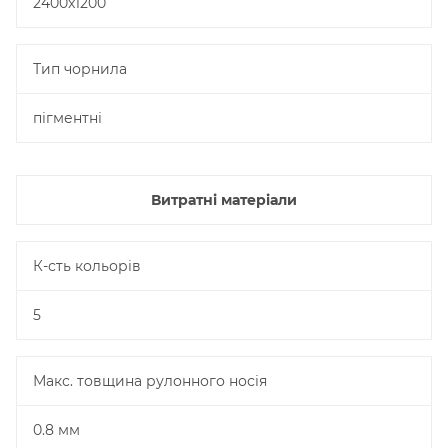
2400x1200
Тип чорнила
пігментні
Витратні матеріали
К-сть кольорів
5
Макс. товщина рулонного носія
0.8 мм