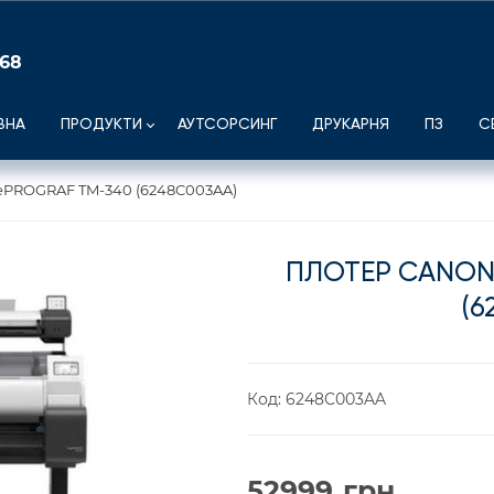
 68
ВНА
ПРОДУКТИ
АУТСОРСИНГ
ДРУКАРНЯ
ПЗ
С
ePROGRAF TM-340 (6248C003AA)
ПЛОТЕР CANON
(6
Код:
6248C003AA
52999
грн.