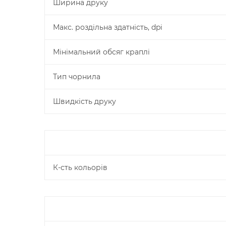
Ширина друку
Макс. роздільна здатність, dpi
Мінімальний обсяг краплі
Тип чорнила
Швидкість друку
К-сть кольорів