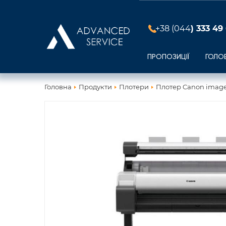
+38 (044
) 333 49
ПРОПОЗИЦІЇ
ГОЛО
Головна
Продукти
Плотери
Плотер Canon imag