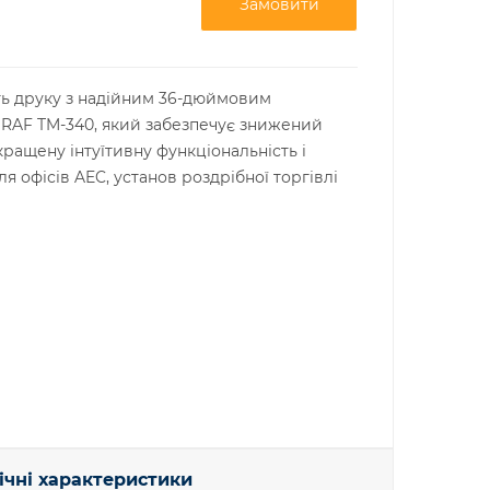
Замовити
ь друку з надійним 36-дюймовим
AF TM-340, який забезпечує знижений
кращену інтуїтивну функціональність і
я офісів AEC, установ роздрібної торгівлі
ічні характеристики