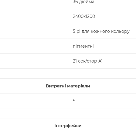
36 дюйма
2400х1200
5 pl для кожного кольору
пігментні
21 сек/стор А1
Витратні матеріали
5
Інтерфейси