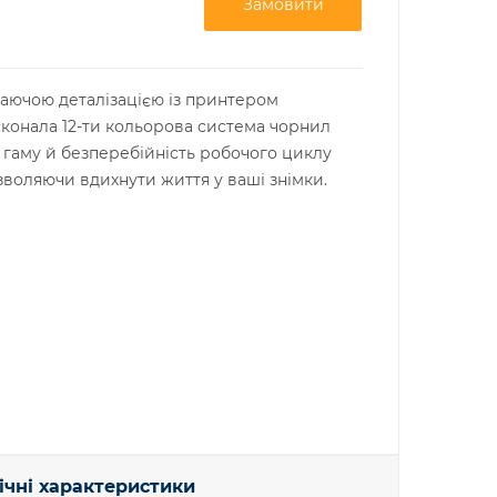
Замовити
жаючою деталізацією із принтером
онала 12-ти кольорова система чорнил
гаму й безперебійність робочого циклу
озволяючи вдихнути життя у ваші знімки.
ічні характеристики