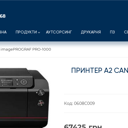
 68
ВНА
ПРОДУКТИ
АУТСОРСИНГ
ДРУКАРНЯ
ПЗ
С
n imagePROGRAF PRO-1000
ПРИНТЕР А2 CA
Код:
0608C009
67425
грн.