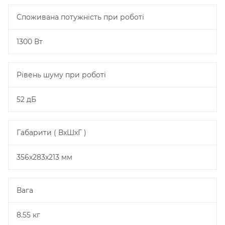
Споживана потужність при роботі
1300 Вт
Рівень шуму при роботі
52 дБ
Габарити ( ВxШxГ )
356x283x213 мм
Вага
8.55 кг