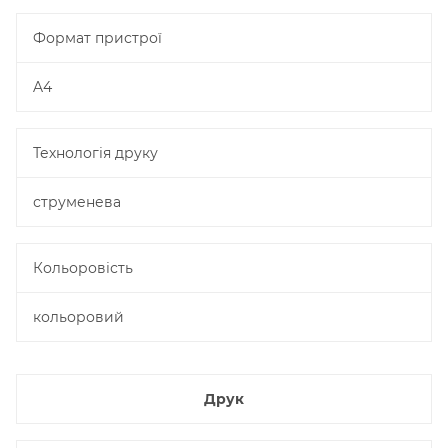
Формат пристрої
A4
Технологія друку
струменева
Кольоровість
кольоровий
Друк