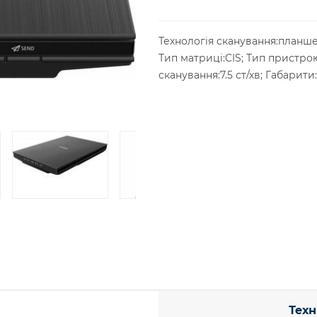
Технологія сканування:планше
Тип матриці:CIS; Тип пристро
сканування:7.5 ст/хв; Габарит
Техн