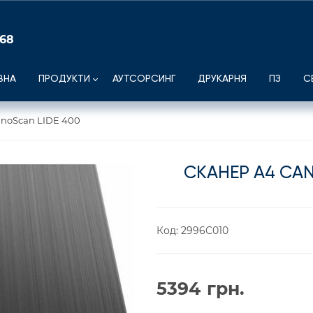
 68
ВНА
ПРОДУКТИ
АУТСОРСИНГ
ДРУКАРНЯ
ПЗ
С
noScan LIDE 400
СКАНЕР А4 CA
Код:
2996C010
5394
грн.