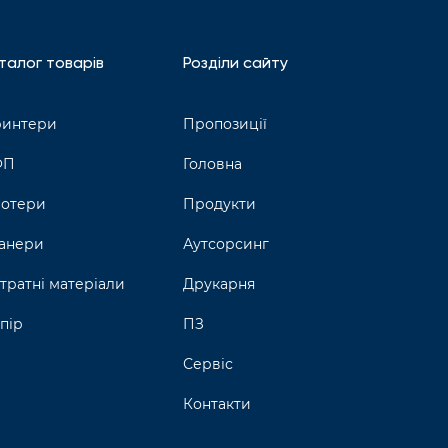
талог товарів
Розділи сайту
интери
Пропозиції
ФП
Головна
отери
Продукти
анери
Аутсорсинг
тратні матеріали
Друкарня
пір
ПЗ
Сервіс
Контакти