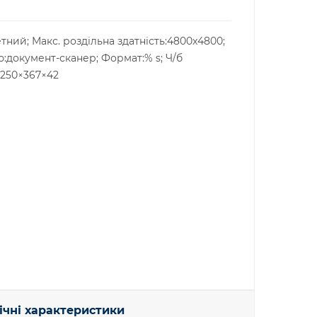
тний; Макс. роздільна здатність:4800x4800;
ю:документ-сканер; Формат:% s; Ч/б
и:250×367×42
ічні характеристики