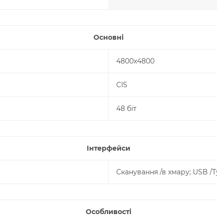
Основні
4800x4800
CIS
48 біт
Інтерфейси
Cканування /в хмару; USB /T
Особливості