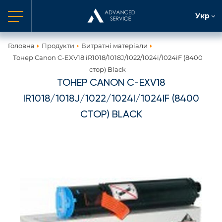
Укр
Головна
Продукти
Витратні матеріали
Тонер Canon C-EXV18 iR1018/1018J/1022/1024i/1024iF (8400
стор) Black
ТОНЕР CANON C-EXV18
IR1018/1018J/1022/1024I/1024IF (8400
СТОР) BLACK