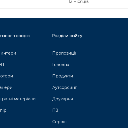
12 місяців
талог товарів
Розділи сайту
интери
Пропозиції
ФП
Головна
отери
Продукти
анери
Аутсорсинг
тратні матеріали
Друкарня
пір
ПЗ
Сервіс