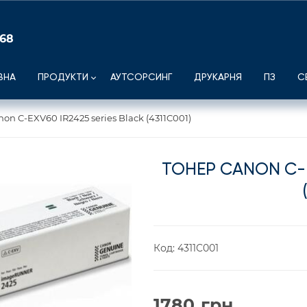
 68
ВНА
ПРОДУКТИ
АУТСОРСИНГ
ДРУКАРНЯ
ПЗ
С
on C-EXV60 IR2425 series Black (4311C001)
ТОНЕР CANON C-E
Код:
4311C001
1780
грн.