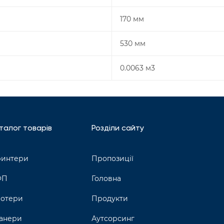
170 мм
530 мм
0.0063 м3
талог товарів
Розділи сайту
интери
Пропозиції
ФП
Головна
отери
Продукти
анери
Аутсорсинг