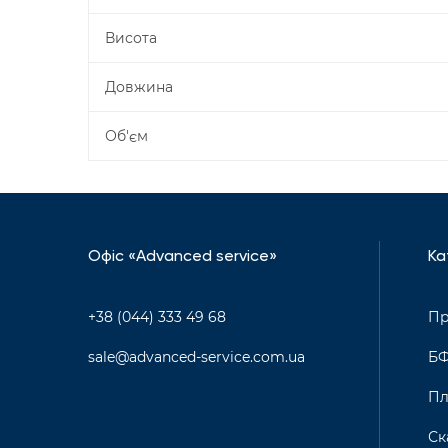
Висота
Довжина
Об'єм
Офіс «Advanced service»
Ка
+38 (044) 333 49 68
Пр
sale@advanced-service.com.ua
Б
Пл
Ск