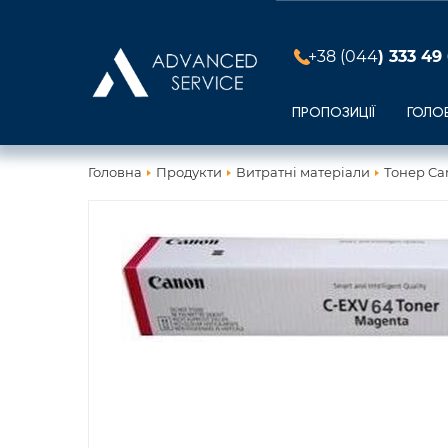
+38 (044
) 333 49
ПРОПОЗИЦІЇ
ГОЛО
Головна
Продукти
Витратні матеріали
Тонер Can