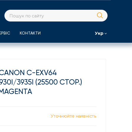
Укр
ЕРВІС
КОНТАКТИ
CANON C-EXV64
930I/3935I (25500 СТОР.)
MAGENTA
Уточнюйте наявність