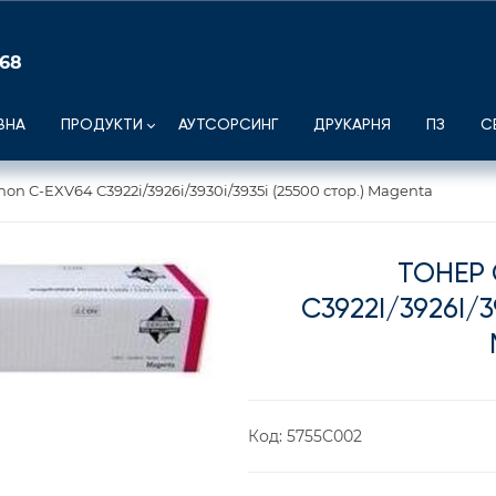
 68
ВНА
ПРОДУКТИ
АУТСОРСИНГ
ДРУКАРНЯ
ПЗ
С
on C-EXV64 C3922i/3926i/3930i/3935i (25500 стор.) Magenta
ТОНЕР 
C3922I/3926I/3
Код:
5755C002