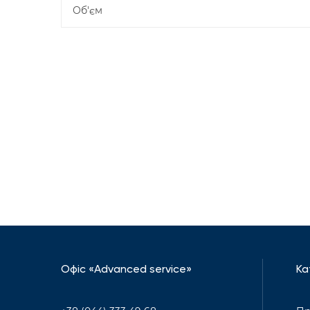
Об'єм
Офіс «Advanced service»
Ка