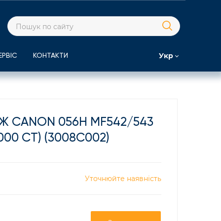
Укр
ЕРВІС
КОНТАКТИ
 CANON 056H MF542/543
000 СТ) (3008C002)
Уточнюйте наявність