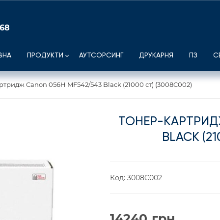
 68
ВНА
ПРОДУКТИ
АУТСОРСИНГ
ДРУКАРНЯ
ПЗ
С
ртридж Canon 056H MF542/543 Black (21000 ст) (3008C002)
ТОНЕР-КАРТРИДЖ
BLACK (21
Код:
3008C002
14240
грн.