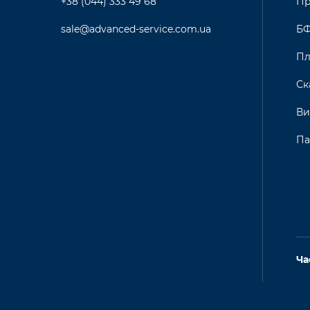
+38 (044) 333 49 68
Пр
sale@advanced-service.com.ua
Б
Пл
Ск
Ви
Па
Ча