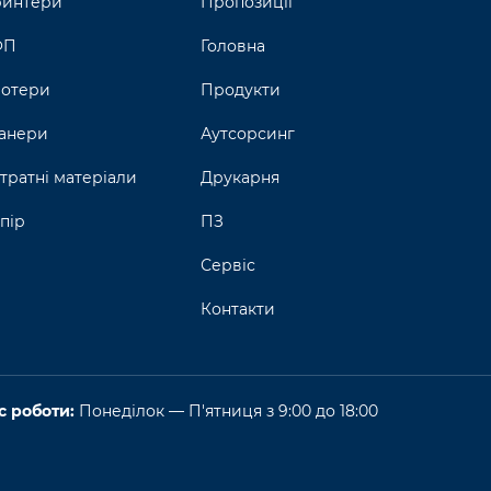
интери
Пропозиції
ФП
Головна
отери
Продукти
анери
Аутсорсинг
тратні матеріали
Друкарня
пір
ПЗ
Сервіс
Контакти
с роботи:
Понеділок — П'ятниця з 9:00 до 18:00