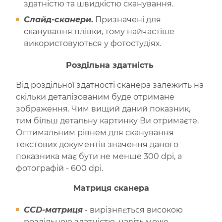
здатністю та швидкістю сканування.
Слайд-сканери
.
Призначені для
сканування плівки, тому найчастіше
використовуються у фотостудіях.
Роздільна здатність
Від роздільної здатності сканера залежить на
скільки деталізованим буде отримане
зображення. Чим вищий даний показник,
тим більш детальну картинку Ви отримаєте.
Оптимальним рівнем для сканування
текстових документів значення даного
показника має бути не менше 300 dpi, а
фотографій - 600 dpi.
Матриця сканера
CCD-матриця
- вирізняється високою
роздільною здатністю, навіть може