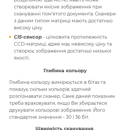
створювати якісне зображення при
скануванні пом’ятого документа. Сканери
з даним типом матриці мають достатньо
високу ціну.
CIS-сенсор
- цілковита протилежність
CCD-матриці, адже має невисоку ціну та
створює зображення достатньо низької
якості.
Глибина кольору
Глибина кольору вимірюється в бітах та
показує скільки кольорів здатний
розпізнавати сканер. Саме даний показник
треба враховувати, якщо Ви збираєтеся
друкувати кольорові зображення. Його
стандартне значення - 30 і 36 біт.
Швидкість сканування