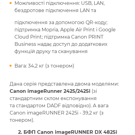
Можливості підключення: USB, LAN,
бездротове підключення LAN та
підключення за допомогою QR-коду;
підтримка Mopria, Apple Air Print і Google
Cloud Print; підтримка Canon PRINT
Business надає доступ до додаткових
функцій друку та сканування
Вага: 34,2 кг (з тонером)
Дана серія представлена двома моделями:
Canon imageRunner 2425/2425і
(зі
стандартним склом експонування
та стандартом DADF відповідно). А вага
Canon imageRUNNER 2425і - 39,2 кг (з
тонером).
2. БФП Canon imageRUNNER DX 4825i