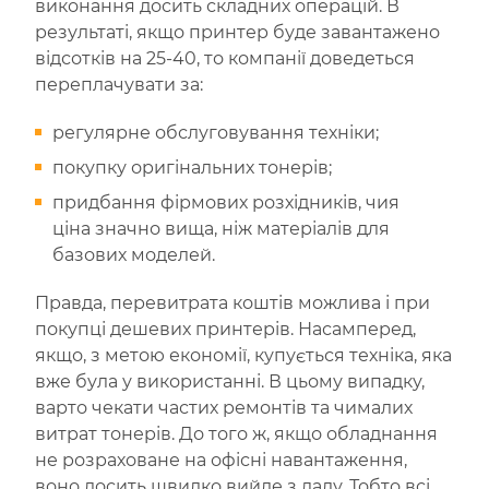
виконання досить складних операцій. В
результаті, якщо принтер буде завантажено
відсотків на 25-40, то компанії доведеться
переплачувати за:
регулярне обслуговування техніки;
покупку оригінальних тонерів;
придбання фірмових розхідників, чия
ціна значно вища, ніж матеріалів для
базових моделей.
Правда, перевитрата коштів можлива і при
покупці дешевих принтерів. Насамперед,
якщо, з метою економії, купується техніка, яка
вже була у використанні. В цьому випадку,
варто чекати частих ремонтів та чималих
витрат тонерів. До того ж, якщо обладнання
не розраховане на офісні навантаження,
воно досить швидко вийде з ладу. Тобто всі